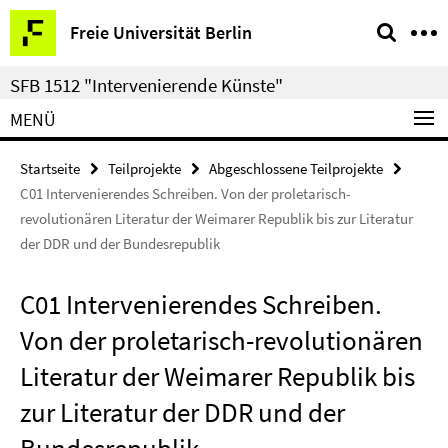
Springe
Service-
Freie Universität Berlin
direkt
Navigation
zu
SFB 1512 "Intervenierende Künste"
Inhalt
MENÜ
Startseite
Teilprojekte
Abgeschlossene Teilprojekte
C01 Intervenierendes Schreiben. Von der proletarisch-
revolutionären Literatur der Weimarer Republik bis zur Literatur
der DDR und der Bundesrepublik
C01 Intervenierendes Schreiben.
Von der proletarisch-revolutionären
Literatur der Weimarer Republik bis
zur Literatur der DDR und der