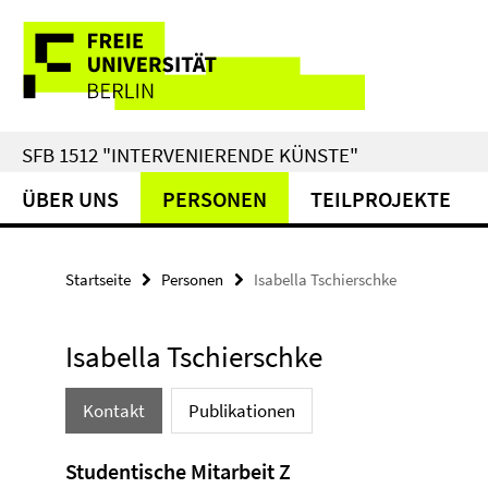
Springe
Service-
direkt
zu
Navigation
Inhalt
SFB 1512 "INTERVENIERENDE KÜNSTE"
ÜBER UNS
PERSONEN
TEILPROJEKTE
Startseite
Personen
Isabella Tschierschke
Isabella Tschierschke
Kontakt
Publikationen
Studentische Mitarbeit Z