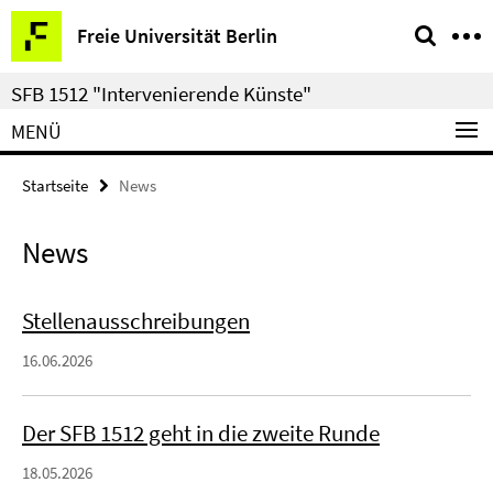
Springe
Service-
Freie Universität Berlin
direkt
Navigation
zu
SFB 1512 "Intervenierende Künste"
Inhalt
MENÜ
Startseite
News
News
Stellenausschreibungen
16.06.2026
Der SFB 1512 geht in die zweite Runde
18.05.2026