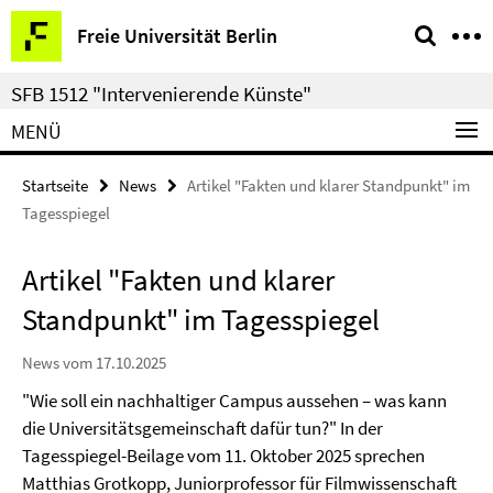
Springe
Service-
Freie Universität Berlin
direkt
Navigation
zu
SFB 1512 "Intervenierende Künste"
Inhalt
MENÜ
Startseite
News
Artikel "Fakten und klarer Standpunkt" im
Tagesspiegel
Artikel "Fakten und klarer
Standpunkt" im Tagesspiegel
News vom 17.10.2025
"Wie soll ein nachhaltiger Campus aussehen – was kann
die Universitätsgemeinschaft dafür tun?" In der
Tagesspiegel-Beilage vom 11. Oktober 2025 sprechen
Matthias Grotkopp, Juniorprofessor für Filmwissenschaft