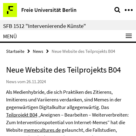
Springe
Service-
Freie Universität Berlin
direkt
Navigation
zu
SFB 1512 "Intervenierende Künste"
Inhalt
MENÜ
Startseite
News
Neue Website des Teilprojekts B04
Neue Website des Teilprojekts B04
News vom 26.11.2024
Als Medienhybride, die sich Praktiken des Zitierens,
Imitierens und Variierens verdanken, sind Memes in der
gegenwärtigen Digitalkultur allgegenwärtig. Das
Teilprojekt B04
„Aneignen – Bearbeiten – Weiterverbreiten:
Zum Interventionspotential von Internet-Memes“ hat die
Website
memecultures.de
gelauncht, die Fallstudien,