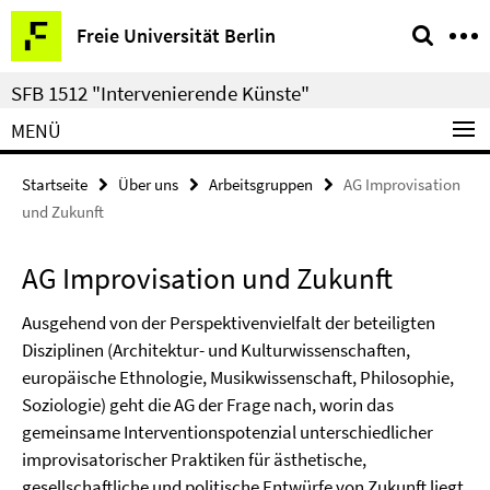
Springe
Service-
Freie Universität Berlin
direkt
Navigation
zu
SFB 1512 "Intervenierende Künste"
Inhalt
MENÜ
Startseite
Über uns
Arbeitsgruppen
AG Improvisation
und Zukunft
AG Improvisation und Zukunft
Ausgehend von der Perspektivenvielfalt der beteiligten
Disziplinen (Architektur- und Kulturwissenschaften,
europäische Ethnologie, Musikwissenschaft, Philosophie,
Soziologie) geht die AG der Frage nach, worin das
gemeinsame Interventionspotenzial unterschiedlicher
improvisatorischer Praktiken für ästhetische,
gesellschaftliche und politische Entwürfe von Zukunft liegt.