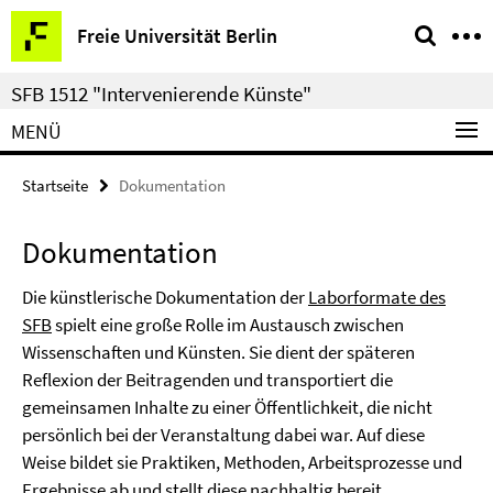
Springe
Service-
Freie Universität Berlin
direkt
Navigation
zu
SFB 1512 "Intervenierende Künste"
Inhalt
MENÜ
Startseite
Dokumentation
Dokumentation
Die künstlerische Dokumentation der
Laborformate des
SFB
spielt eine große Rolle im Austausch zwischen
Wissenschaften und Künsten. Sie dient der späteren
Reflexion der Beitragenden und transportiert die
gemeinsamen Inhalte zu einer Öffentlichkeit, die nicht
persönlich bei der Veranstaltung dabei war. Auf diese
Weise bildet sie Praktiken, Methoden, Arbeitsprozesse und
Ergebnisse ab und stellt diese nachhaltig bereit.