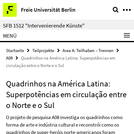
Springe
Service-
Freie Universität Berlin
direkt
Navigation
zu
SFB 1512 "Intervenierende Künste"
Inhalt
MENÜ
Startseite
Teilprojekte
Area A: Teilhaben – Trennen
A08
Quadrinhos na América Latina: Superpotências em
circulação entre o Norte e o Sul
Quadrinhos na América Latina:
Superpotências em circulação entre
o Norte e o Sul
O projeto de pesquisa A08 investiga os quadrinhos como
forma de arte e indústria cultural e reconstrói como os
quadrinhos de super-heróis norte-americanos foram