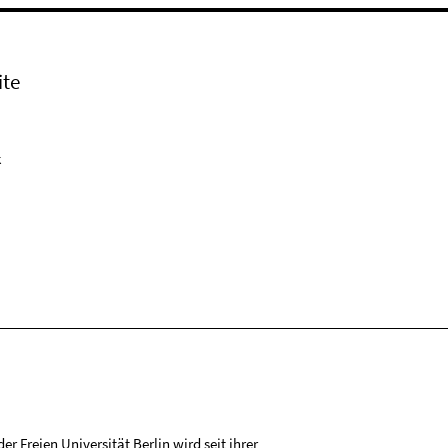
ite
k
r Freien Universität Berlin wird seit ihrer