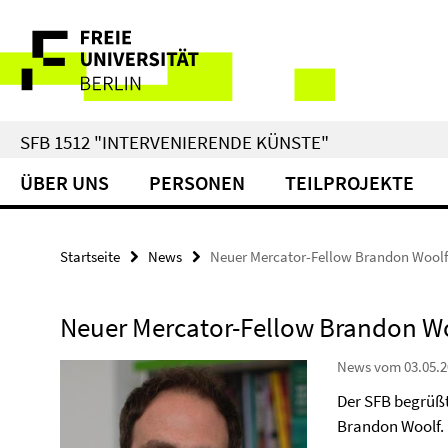
Springe
Service-
direkt
zu
Navigation
Inhalt
SFB 1512 "INTERVENIERENDE KÜNSTE"
ÜBER UNS
PERSONEN
TEILPROJEKTE
Startseite
News
Neuer Mercator-Fellow Brandon Woolf
Neuer Mercator-Fellow Brandon W
News vom 03.05.2
Der SFB begrüßt
Brandon Woolf.