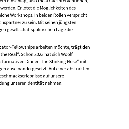
em Einschlag, also theatrale Interventionen,
werden. Er lotet die Möglichkeiten des
eiche Workshops. In beiden Rollen verspricht
chspartner zu sein. Mit seinen jüngsten
en gesellschaftspolitischen Lage die
ator-Fellowships arbeiten möchte, trägt den
 the Real“. Schon 2023 hat sich Woolf
rformativen Dinner „The Stinking Nose“ mit
gen auseinandergesetzt. Auf einer abstrakten
Geschmackserlebnisse auf unsere
ldung unserer Identität nehmen.