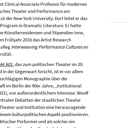
st Clinical Associate Professor für modernes
isches Theater und Performance am
tut der New York University. Dort leitet er das
rogram in Dramatic Literature. Er hatte
che Künstlerresidenzen und Stipendien inne,
m Frühjahr 2016 das Artist Research
Kolleg
Interweaving Performance Cultures
an
rsität.
ekt A01
, das zum politischen Theater im 20.
in der Gegenwart forscht, ist er vor allem
nschlägigen Monographie über die
t im Berlin der 90er Jahre, „Institutional
2021), von außerordentlichem Interesse. Woolf
entralen Debatten der staatlichen Theater
heater und Institution eine herausragende
iesem kulturpolitischen Aspekt positionieren.
ktischer Performer und als solcher ein