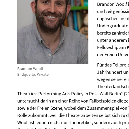
Brandon Woolf i
und zeitgenöss
englischen Insti
Undergraduate P
bereits zahlrei
unter anderem i
Fellowship am 
der Freien Unive
Für das
Teilproj
Brandon Woolf
Jahrhundert und 
Bildquelle: Private
wegen seiner ei
Theaterlandschaf
Theatrics: Performing Arts Policy in Post-Wall Berlin“ (
untersucht darin an einer Reihe von Fallbeispielen die z
sowie der Freien Szene, wobei dem Zusammenspiel von T
Rolle zukommt, weil die Theaterarbeiten selbst sich zu d
Woolf ist jedoch nicht nur Theoretiker, sondern auch pra