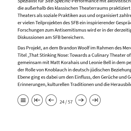
Spezialist für
Site-Specific
-Performance mit aktivistisch
die außerhalb des klassischen Theaterraums praktiziert 
Theaters als soziale Praktiken aus und organisiert zahlr
er vielen Teilprojekten des SFB ein inspirierender Gesprä
Forschungen zum Antisemitismus wird er in der derzeitig
Diskussionen am SFB bereichern.
Das Projekt, an dem Brandon Woolf im Rahmen des Merc
Titel „That Stinking Nose: Towards a Culinary Theater of
gemeinsam mit Matt Korahais und Leonie Bell in dem pe
der Rolle von Knoblauch in deutsch-jüdischen Beziehun
Ebene ging es dabei um den Einfluss, den Gerüche und 
Erinnerungen, kulturellen Traditionen und die Herausbi
24 / 57