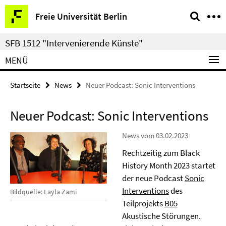
Springe
Service-
Freie Universität Berlin
direkt
Navigation
zu
SFB 1512 "Intervenierende Künste"
Inhalt
MENÜ
Startseite
News
Neuer Podcast: Sonic Interventions
Neuer Podcast: Sonic Interventions
News vom 03.02.2023
Rechtzeitig zum Black
History Month 2023 startet
der neue Podcast
Sonic
Interventions
des
Bildquelle: Layla Zami
Teilprojekts
B05
Akustische Störungen.