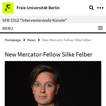
Springe
Service
Freie Universität Berlin
direkt
Navigation
zu
SFB 1512 "Intervenierende Künste"
Inhalt
MENU
Homepage
News
New Mercator-Fellow Silke Felber
New Mercator-Fellow Silke Felber