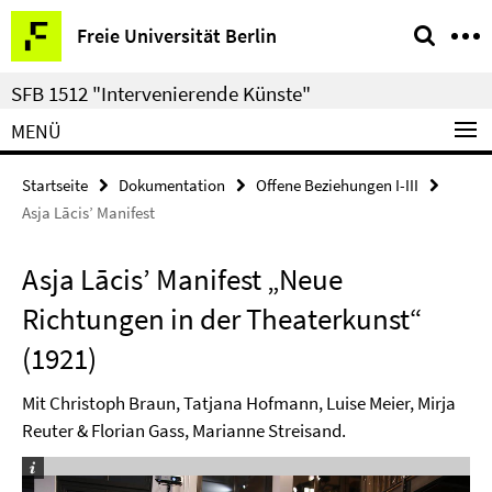
Springe
Service-
Freie Universität Berlin
direkt
Navigation
zu
SFB 1512 "Intervenierende Künste"
Inhalt
MENÜ
Startseite
Dokumentation
Offene Beziehungen I-III
Asja Lācis’ Manifest
Asja Lācis’ Manifest „Neue
Richtungen in der Theaterkunst“
(1921)
Mit Christoph Braun, Tatjana Hofmann, Luise Meier, Mirja
Reuter & Florian Gass, Marianne Streisand.