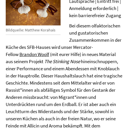
Lautsprache | Eintritt frei |
Anmeldung erforderlich |
kein barrierefreier Zugang
Bei diesem olfaktorischen
Bildquelle: Matthew Korahais
und gustatorischen
Zusammenkommen in der
Küche des SFB-Hauses wird unser Mercator-
Fellow
Brandon Woolf
(mit eurer Hilfe) in neues Material
aus seinem Projekt
The Stinking Nose
hineinschnuppern,
einer Performance und einem Abendessen mit Knoblauch
in der Hauptrolle. Dieser Haushaltslauch hat eine tragische
Geschichte. Mindestens seit dem Mittelalter wird er von
Rassist*innen als abfälliges Symbol für den Gestank der
Anderen missbraucht: von Migrant*innen und
Unterdrückten rund um den Erdball. Er ist aber auch ein
Leuchtturm des Widerstands und der Stärke, sowohl in
unseren Küchen als auch in der freien Natur, wo er seine
Feinde mit Allicin und Aroma bekämpft. Mit dem