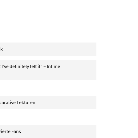
ik
’ve definitely felt it” – Intime
parative Lektüren
zierte Fans