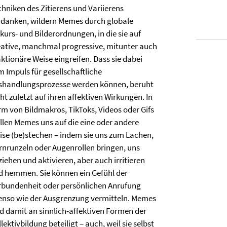
chniken des Zitierens und Variierens
rdanken, wildern Memes durch globale
kurs- und Bilderordnungen, in die sie auf
eative, manchmal progressive, mitunter auch
ktionäre Weise eingreifen. Dass sie dabei
m Impuls für gesellschaftliche
shandlungsprozesse werden können, beruht
ht zuletzt auf ihren affektiven Wirkungen. In
rm von Bildmakros, TikToks, Videos oder Gifs
llen Memes uns auf die eine oder andere
ise (be)stechen – indem sie uns zum Lachen,
irnrunzeln oder Augenrollen bringen, uns
iehen und aktivieren, aber auch irritieren
d hemmen. Sie können ein Gefühl der
rbundenheit oder persönlichen Anrufung
enso wie der Ausgrenzung vermitteln. Memes
nd damit an sinnlich-affektiven Formen der
lektivbildung beteiligt – auch, weil sie selbst