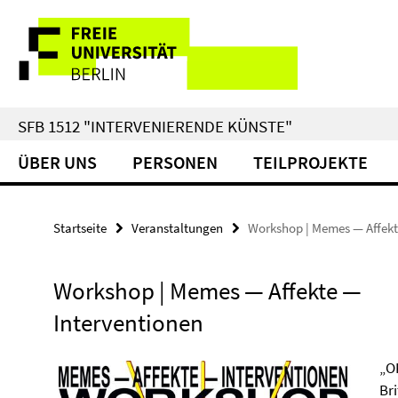
Springe
Service-
direkt
zu
Navigation
Inhalt
SFB 1512 "INTERVENIERENDE KÜNSTE"
ÜBER UNS
PERSONEN
TEILPROJEKTE
Startseite
Veranstaltungen
Workshop | Memes — Affekt
Workshop | Memes — Affekte —
Interventionen
„O
Bri