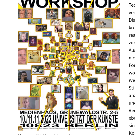
Te
ve
Dis
kr
rea
zu
Au
nic
Fo
wo
We
St
anz
un
Ve
eb
si
Kol