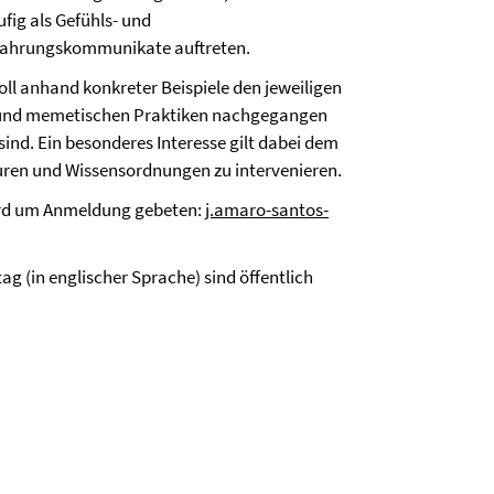
ufig als Gefühls- und
fahrungskommunikate auftreten.
soll anhand konkreter Beispiele den jeweiligen
n und memetischen Praktiken nachgegangen
nd. Ein besonderes Interesse gilt dabei dem
turen und Wissensordnungen zu intervenieren.
ird um Anmeldung gebeten:
j.amaro-santos-
 (in englischer Sprache) sind öffentlich