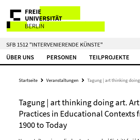
Springe
Service-
direkt
zu
Navigation
Inhalt
SFB 1512 "INTERVENIERENDE KÜNSTE"
ÜBER UNS
PERSONEN
TEILPROJEKTE
Startseite
Veranstaltungen
Tagung | art thinking doing
Tagung | art thinking doing art. Art
Practices in Educational Contexts 
1900 to Today