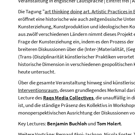
Veranstaltung in englischer Lautsprache | Eintritt frei 
Die Tagung "
art thinking doing art. Artistic Practices 
eröffnet eine historische wie auch zeitgenössische Un
Kunsterziehung, Kunstproduktion und ideologischen Kon
aus zwölf verschiedenen Ländern nimmt dieses Projekt ei
Frage der Kunsterziehung ein, indem es den Prozess der
breiteren Diskussionen über die (Inter-)Materialität, (Ge
(Trans-)Disziplinarität künstlerischer Praktiken verort
historische Dimension in verschiedenen geopolitischen 
heute untersucht.
Über die gesamte Veranstaltung hinweg sind künstlerisch
Interventionsraum
, dessen grundlegendes Merkmal darin 
Lecture des
Raqs Media Collectives
, die unauffällig in
ist, und die ständige Präsenz des Kollektivs in Worksho
monoperspektivischen Ausrichtung der Diskussionen vo
Key Lectures:
Benjamin Buchloh
und
Tom Holert
.
Weitere Vorträge: Bernard Akoi-Jackson, Nicola Foster,