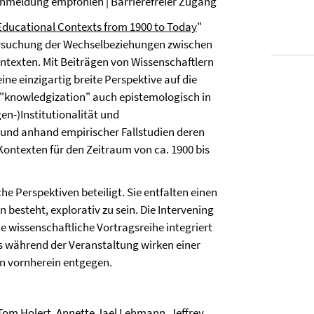
| Anmeldung empfohlen | Barrierefreier Zugang
in Educational Contexts from 1900 to Today
"
tersuchung der Wechselbeziehungen zwischen
texten. Mit Beiträgen von Wissenschaftlern
ne einzigartig breite Perspektive auf die
 "knowledgization" auch epistemologisch in
gen-)Institutionalität und
et und anhand empirischer Fallstudien deren
Kontexten für den Zeitraum von ca. 1900 bis
e Perspektiven beteiligt. Sie entfalten einen
besteht, explorativ zu sein. Die Intervening
 die wissenschaftliche Vortragsreihe integriert
ps während der Veranstaltung wirken einer
n vornherein entgegen.
 Tom Holert, Annette Jael Lehmann, Jeffrey