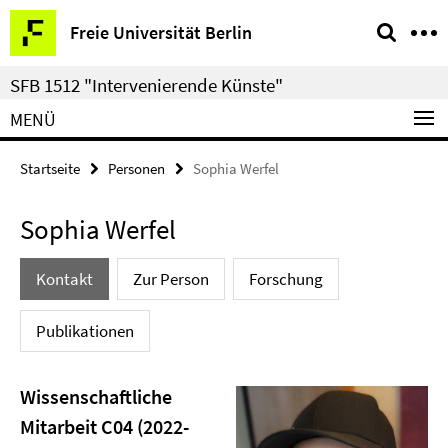
Springe
Service-
Freie Universität Berlin
direkt
Navigation
zu
SFB 1512 "Intervenierende Künste"
Inhalt
MENÜ
Startseite
Personen
Sophia Werfel
Sophia Werfel
Kontakt
Zur Person
Forschung
Publikationen
Wissenschaftliche
Mitarbeit C04 (2022-