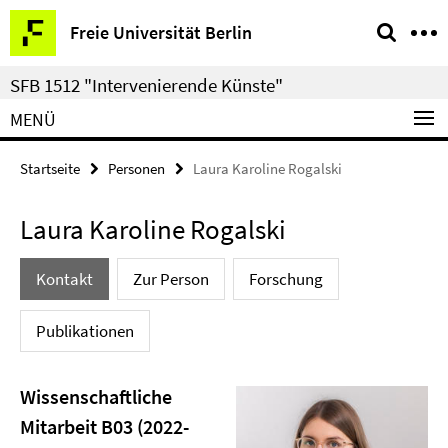
Springe
Service-
Freie Universität Berlin
direkt
Navigation
zu
SFB 1512 "Intervenierende Künste"
Inhalt
MENÜ
Startseite
Personen
Laura Karoline Rogalski
Laura Karoline Rogalski
Kontakt
Zur Person
Forschung
Publikationen
Wissenschaftliche
Mitarbeit B03 (2022-