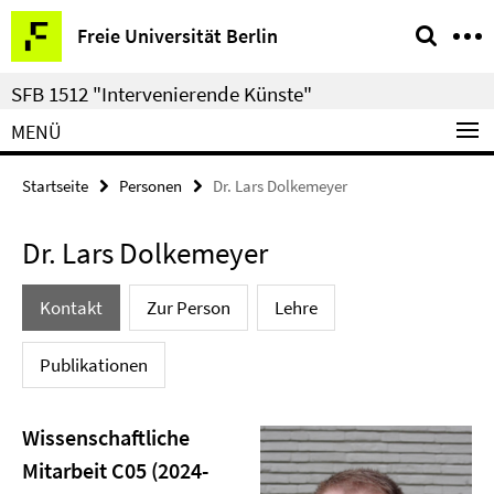
Springe
Service-
Freie Universität Berlin
direkt
Navigation
zu
SFB 1512 "Intervenierende Künste"
Inhalt
MENÜ
Startseite
Personen
Dr. Lars Dolkemeyer
Dr. Lars Dolkemeyer
Kontakt
Zur Person
Lehre
Publikationen
Wissenschaftliche
Mitarbeit C05 (2024-