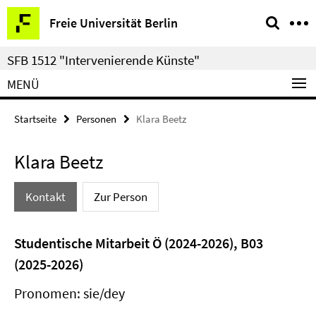
Springe
Service-
Freie Universität Berlin
direkt
Navigation
zu
SFB 1512 "Intervenierende Künste"
Inhalt
MENÜ
Startseite
Personen
Klara Beetz
Klara Beetz
Kontakt
Zur Person
Studentische Mitarbeit Ö (2024-2026), B03
(2025-2026)
Pronomen: sie/dey