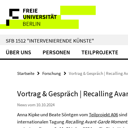
Springe
Service-
direkt
zu
Navigation
Inhalt
SFB 1512 "INTERVENIERENDE KÜNSTE"
ÜBER UNS
PERSONEN
TEILPROJEKTE
Startseite
Forschung
Vortrag & Gespräch | Recalling 
Vortrag & Gespräch | Recalling A
News vom 10.10.2024
Anna Kipke und Beate Söntgen vom
Teilprojekt A06
sind 
internationalen Tagung
Recalling Avant-Garde Moment