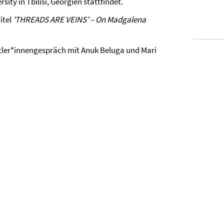
sity in Tbilisi, Georgien stattfindet.
itel
’THREADS ARE VEINS’ – On Madgalena
stler*innengespräch mit Anuk Beluga und Mari