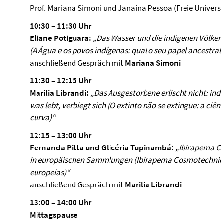
Prof. Mariana Simoni und Janaina Pessoa (Freie Universi
10:30 – 11:30 Uhr
Eliane Potiguara:
„Das Wasser und die indigenen Völker
(
A
Á
gua e os povos ind
í
genas: qual o seu papel ancestral
anschließend Gespräch mit
Mariana Simoni
11:30 – 12:15 Uhr
Marilia Librandi:
„Das Ausgestorbene erlischt nicht: in
was lebt, verbiegt sich (O extinto não se extingue: a ciê
curva)
“
12:15 – 13:00 Uhr
Fernanda Pitta und Glicéria Tupinambá:
„Ibirapema 
in
europäischen Sammlungen (
Ibirapema Cosmotechnic
europeias)
“
anschließend Gespräch mit
Marilia Librandi
13:00 – 14:00 Uhr
Mittagspause