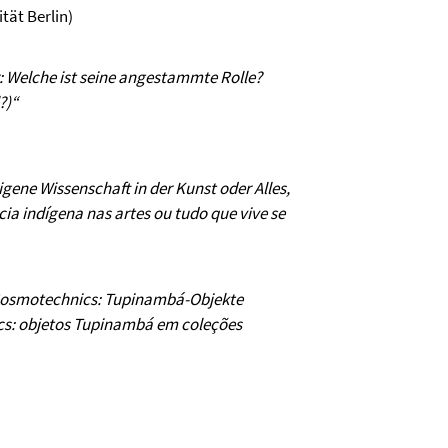
tät Berlin)
: Welche ist seine angestammte Rolle?
?)
“
digene Wissenschaft in der Kunst oder
Alles,
ncia indígena nas artes ou tudo que vive se
Cosmotechnics: Tupinambá-Objekte
s: objetos Tupinamb
á
em coleções