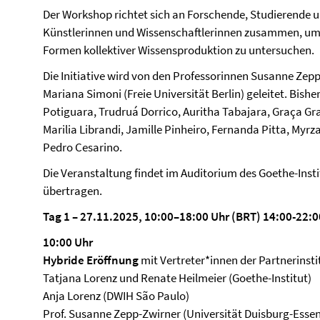
Der Workshop richtet sich an Forschende, Studierende un
Künstlerinnen und Wissenschaftlerinnen zusammen, um t
Formen kollektiver Wissensproduktion zu untersuchen.
Die Initiative wird von den Professorinnen Susanne Zep
Mariana Simoni (Freie Universität Berlin) geleitet. Bis
Potiguara, Trudruá Dorrico, Auritha Tabajara, Graça Gr
Marilia Librandi, Jamille Pinheiro, Fernanda Pitta, Myr
Pedro Cesarino.
Die Veranstaltung findet im Auditorium des Goethe-Insti
übertragen.
Tag 1 – 27.11.2025, 10:00–18:00 Uhr (BRT) 14:00-22:
10:00 Uhr
Hybride Eröffnung
mit Vertreter*innen der Partnerinsti
Tatjana Lorenz und Renate Heilmeier (Goethe-Institut)
Anja Lorenz (DWIH São Paulo)
Prof. Susanne Zepp-Zwirner (Universität Duisburg-Essen