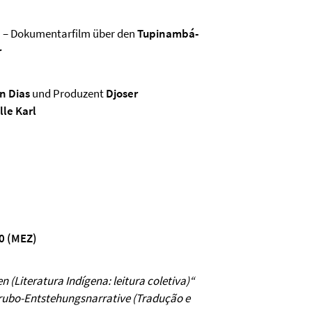
) – Dokumentarfilm über den
Tupinambá-
r
n Dias
und Produzent
Djoser
le Karl
00 (MEZ)
n (
Literatura Ind
í
gena: leitura coletiva)
“
rubo-Entstehungsnarrative (
Tradu
ção e