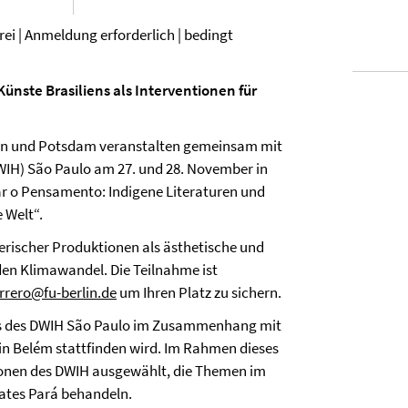
rei | Anmeldung erforderlich | bedingt
ünste Brasiliens als Interventionen für
erlin und Potsdam veranstalten gemeinsam mit
IH) São Paulo am 27. und 28. November in
ar o Pensamento: Indigene Literaturen und
 Welt“.
lerischer Produktionen als ästhetische und
 den Klimawandel. Die Teilnahme ist
rrero@fu-berlin.de
um Ihren Platz zu sichern.
mms des DWIH São Paulo im Zusammenhang mit
n Belém stattfinden wird. Im Rahmen dieses
ionen des DWIH ausgewählt, die Themen im
ates Pará behandeln.