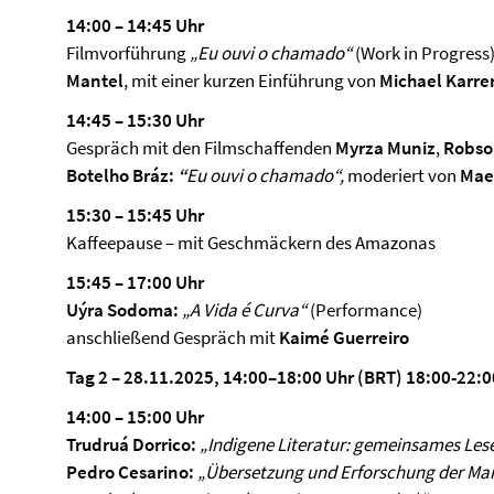
14:00 – 14:45 Uhr
Filmvorführung
„Eu ouvi o chamado“
(Work in Progress
Mantel
, mit einer kurzen Einführung von
Michael Karre
14:45 – 15:30 Uhr
Gespräch mit den Filmschaffenden
Myrza Muniz
,
Robso
Botelho
Bráz:
“
Eu ouvi o chamado
“
,
moderiert von
Mael
15:30 – 15:45 Uhr
Kaffeepause – mit Geschmäckern des Amazonas
15:45 – 17:00 Uhr
Uýra Sodoma:
„A Vida é Curva“
(Performance)
anschließend Gespräch mit
Kaimé Guerreiro
T
ag 2 – 28.11.2025, 14:00–18:00 Uhr (BRT) 18:00-22:
14:00 – 15:00 Uhr
Trudruá Dorrico:
„Indigene Literatur: gemeinsames Lese
Pedro Cesarino:
„Übersetzung und Erforschung der Ma