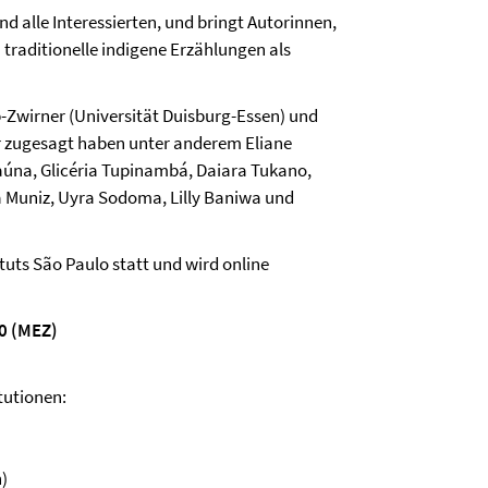
d alle Interessierten, und bringt Autorinnen,
raditionelle indigene Erzählungen als
p-Zwirner (Universität Duisburg-Essen) und
her zugesagt haben unter anderem Eliane
aúna, Glicéria Tupinambá, Daiara Tukano,
za Muniz, Uyra Sodoma, Lilly Baniwa und
tuts São Paulo statt und wird online
00 (MEZ)
tutionen:
)