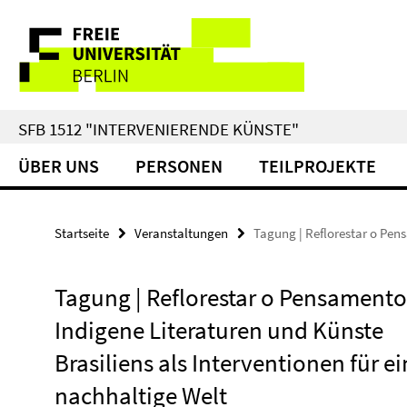
Springe
Service-
direkt
zu
Navigation
Inhalt
SFB 1512 "INTERVENIERENDE KÜNSTE"
ÜBER UNS
PERSONEN
TEILPROJEKTE
Startseite
Veranstaltungen
Tagung | Reflorestar o Pe
Tagung | Reflorestar o Pensamento
Indigene Literaturen und Künste
Brasiliens als Interventionen für e
nachhaltige Welt