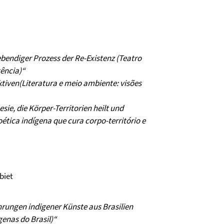
ebendiger Prozess der Re-Existenz (Teatro
ência)“
tiven(Literatura e meio ambiente: visões
sie, die Körper-Territorien heilt und
oética indígena que cura corpo-território e
biet
hrungen indigener Künste aus Brasilien
genas do Brasil)“