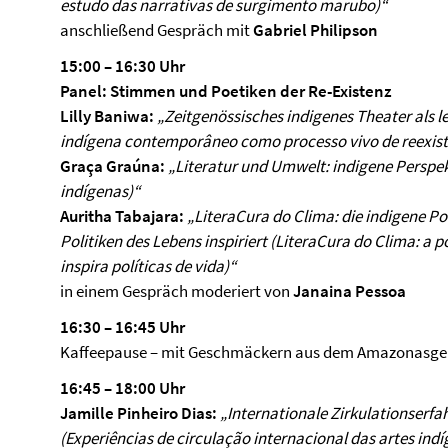
estudo das narrativas de surgimento marubo)
“
anschließend Gespräch mit
Gabriel Philipson
15:00 – 16:30 Uhr
Panel: Stimmen und Poetiken der Re-Existenz
Lilly Baniwa:
„Zeitgenössisches indigenes Theater als l
indígena contemporâneo como processo vivo de reexist
Graça Graúna:
„Literatur und Umwelt: indigene Perspek
indígenas)“
Auritha Tabajara:
„LiteraCura do Clima: die indigene Poe
Politiken des Lebens inspiriert (LiteraCura do Clima: a p
inspira políticas de vida)“
in einem Gespräch moderiert von
Janaina Pessoa
16:30 – 16:45 Uhr
Kaffeepause – mit Geschmäckern aus dem Amazonasge
16:45 – 18:00 Uhr
Jamille Pinheiro Dias:
„Internationale Zirkulationserfa
(Experiências de circulação internacional das artes indí