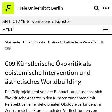
Springe
Service-
Freie Universität Berlin
direkt
Navigation
zu
SFB 1512 "Intervenierende Künste"
Inhalt
MENÜ
Startseite
Teilprojekte
Area C: Entwerfen – Verwerfen
C09
C09 Künstlerische Ökokritik als
epistemische Intervention und
ästhetisches Worldbuilding
Das Teilprojekt geht von der Beobachtung aus, dass sich
ökokritische Ansätze in den Künsten zunehmend mit
Perspektiven einer dekolonialen Ökologie verbinden. Im
Zentrum stehen Fragen nach den Verflechtungen von