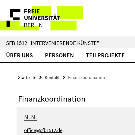
Springe
Service-
direkt
zu
Navigation
Inhalt
SFB 1512 "INTERVENIERENDE KÜNSTE"
ÜBER UNS
PERSONEN
TEILPROJEKTE
Startseite
Kontakt
Finanzkoordination
Finanzkoordination
N. N.
office@sfb1512.de