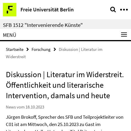
Springe
Service-
Freie Universität Berlin
direkt
Navigation
zu
SFB 1512 "Intervenierende Künste"
Inhalt
MENÜ
Startseite
Forschung
Diskussion | Literatur im
Widerstreit
Diskussion | Literatur im Widerstreit.
Öffentlichkeit und literarische
Intervention, damals und heute
News vom 18.10.2023
Jürgen Brokoff, Sprecher des SFB und Teilprojektleiter von
C01 ist am Mittwoch, den 25.10.2023 zu Gast im