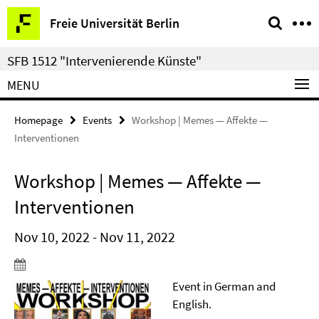
Springe
Service
Freie Universität Berlin
direkt
Navigation
zu
SFB 1512 "Intervenierende Künste"
Inhalt
MENU
Homepage
Events
Workshop | Memes — Affekte —
Interventionen
Workshop | Memes — Affekte —
Interventionen
Nov 10, 2022 - Nov 11, 2022
Event in German and
English.