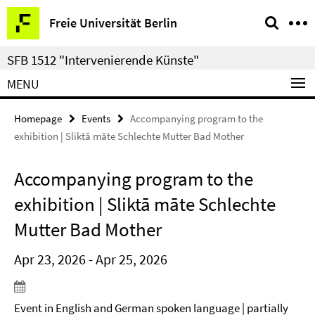
Springe
Service
Freie Universität Berlin
direkt
Navigation
zu
SFB 1512 "Intervenierende Künste"
Inhalt
MENU
Homepage
Events
Accompanying program to the
exhibition | Sliktā māte Schlechte Mutter Bad Mother
Accompanying program to the
exhibition | Sliktā māte Schlechte
Mutter Bad Mother
Apr 23, 2026 - Apr 25, 2026
Event in English and German spoken language | partially