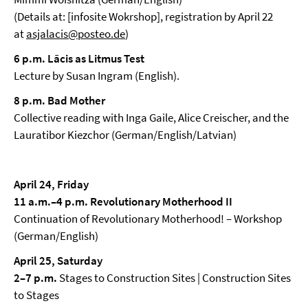
(Details at: [infosite Wokrshop], registration by April 22
at
asjalacis@posteo.de
)
6 p.m. Lācis as Litmus Test
Lecture by Susan Ingram (English).
8 p.m. Bad Mother
Collective reading with Inga Gaile, Alice Creischer, and the
Lauratibor Kiezchor (German/English/Latvian)
April 24, Friday
11 a.m.–4 p.m. Revolutionary Motherhood II
Continuation of Revolutionary Motherhood! – Workshop
(German/English)
April 25, Saturday
2–7 p.m.
Stages to Construction Sites | Construction Sites
to Stages