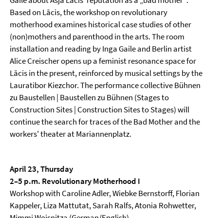
Gaile about Asja Lācis’ reputation as a „bad mother“.
Based on Lācis, the workshop on revolutionary
motherhood examines historical case studies of other
(non)mothers and parenthood in the arts. The room
installation and reading by Inga Gaile and Berlin artist
Alice Creischer opens up a feminist resonance space for
Lācis in the present, reinforced by musical settings by the
Lauratibor Kiezchor. The performance collective Bühnen
zu Baustellen | Baustellen zu Bühnen (Stages to
Construction Sites | Construction Sites to Stages) will
continue the search for traces of the Bad Mother and the
workers' theater at Mariannenplatz.
April 23, Thursday
2–5 p.m. Revolutionary Motherhood I
Workshop with Caroline Adler, Wiebke Bernstorff, Florian
Kappeler, Liza Mattutat, Sarah Ralfs, Atonia Rohwetter,
Mimmi Woisnitza (German/English)