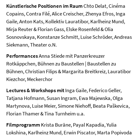
Künstlerische Positionen im Raum
Chto Delat, Cinéma
Copains, Contra Filé, Alice Creischer, Zhenya Efros, Inga
Gaile, Anton Kats, Kollektiv Lauratibor, Karlheinz Mund,
Mirja Reuter & Florian Gass, Elske Rosenfeld & Olia
Sosnovskaya, Konstanze Schmitt, Luise Schröder, Andreas
Siekmann, Theater o.N.
Performances
Anna Stiede mit Panzerkreuzer
Rotkäppchen, Bühnen zu Baustellen | Baustellen zu
Bühnen, Christian Filips & Margarita Breitkreiz, Lauratibor
Kiezchor, Meckerchor
Lectures & Workshops mit
Inga Gaile, Federico Geller,
Tatjana Hofmann, Susan Ingram, Ewa Majewska, Olga
Martynova, Luise Meier, Simone Niehoff, Beata Paškevica,
Florian Thamer & Tina Turnheim u.a.
Filmprogramm
Krista Burāne, Payal Kapadia, Yulia
Lokshina, Karlheinz Mund, Erwin Piscator, Marta Popivoda