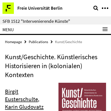
Springe
Service
Freie Universität Berlin
direkt
Navigation
zu
SFB 1512 "Intervenierende Künste"
Inhalt
MENU
Homepage
Publications
Kunst/Geschichte
Kunst/Geschichte. Künstlerisches
Historisieren in (kolonialen)
Kontexten
Birgit
Eusterschulte
,
Karin Gludovatz