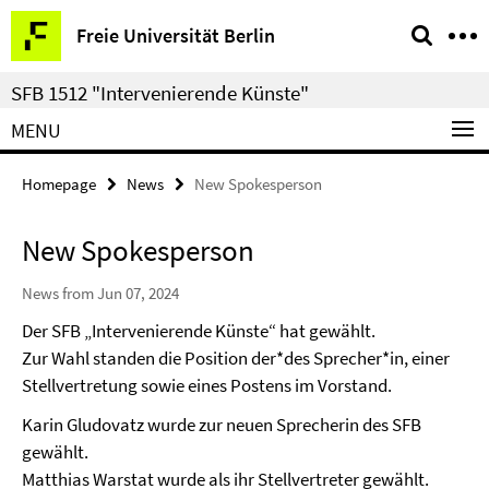
Springe
Service
Freie Universität Berlin
direkt
Navigation
zu
SFB 1512 "Intervenierende Künste"
Inhalt
MENU
Homepage
News
New Spokesperson
New Spokesperson
News from Jun 07, 2024
Der SFB „Intervenierende Künste“ hat gewählt.
Zur Wahl standen die Position der*des Sprecher*in, einer
Stellvertretung sowie eines Postens im Vorstand.
Karin Gludovatz wurde zur neuen Sprecherin des SFB
gewählt.
Matthias Warstat wurde als ihr Stellvertreter gewählt.