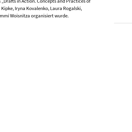
„Drafts in Action. Concepts and Practices of
a Kipke, Iryna Kovalenko, Laura Rogalski,
mmi Woisnitza organisiert wurde.