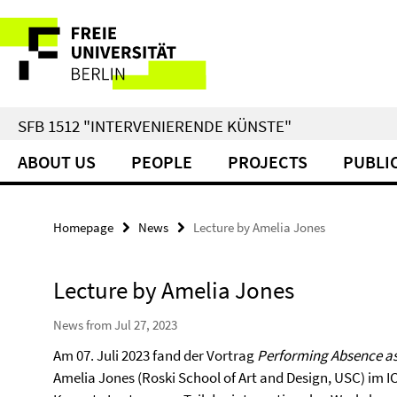
Springe
Service
direkt
zu
Navigation
Inhalt
SFB 1512 "INTERVENIERENDE KÜNSTE"
ABOUT US
PEOPLE
PROJECTS
PUBLI
Homepage
News
Lecture by Amelia Jones
Lecture by Amelia Jones
News from Jul 27, 2023
Am 07. Juli 2023 fand der Vortrag
Performing Absence as
Amelia Jones (Roski School of Art and Design, USC) im ICI 