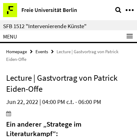
Springe
Service
Freie Universität Berlin
direkt
Navigation
zu
SFB 1512 "Intervenierende Künste"
Inhalt
MENU
Homepage
Events
Lecture | Gastvortrag von Patrick
Eiden-Offe
Lecture | Gastvortrag von Patrick
Eiden-Offe
Jun 22, 2022 | 04:00 PM c.t. - 06:00 PM
Ein anderer „Stratege im
Literaturkampf“: