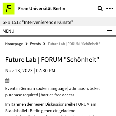
Springe
Service
Freie Universität Berlin
direkt
Navigation
zu
SFB 1512 "Intervenierende Künste"
Inhalt
MENU
Homepage
Events
Future Lab | FORUM "Schönheit"
Future Lab | FORUM "Schönheit"
Nov 13, 2023 | 07:30 PM
Event in German spoken language | admission: ticket
purchase required | barrier-free access
Im Rahmen der neuen Diskussionsreihe FORUM am
Staatsballett Berlin gehen eingeladene