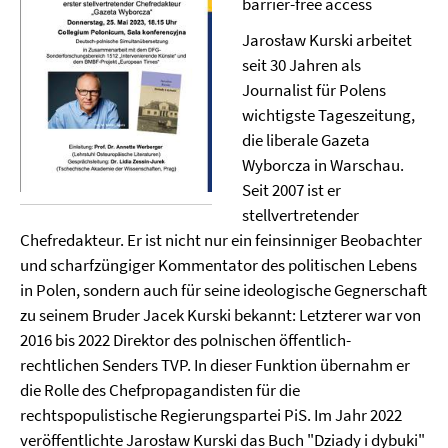
barrier-free access
Jarosław Kurski arbeitet
seit 30 Jahren als
Journalist für Polens
wichtigste Tageszeitung,
die liberale Gazeta
Wyborcza in Warschau.
Seit 2007 ist er
stellvertretender
Chefredakteur. Er ist nicht nur ein feinsinniger Beobachter
und scharfzüngiger Kommentator des politischen Lebens
in Polen, sondern auch für seine ideologische Gegnerschaft
zu seinem Bruder Jacek Kurski bekannt: Letzterer war von
2016 bis 2022 Direktor des polnischen öffentlich-
rechtlichen Senders TVP. In dieser Funktion übernahm er
die Rolle des Chefpropagandisten für die
rechtspopulistische Regierungspartei PiS. Im Jahr 2022
veröffentlichte Jarosław Kurski das Buch "Dziady i dybuki"