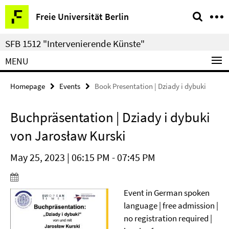
Springe
Service
Freie Universität Berlin
direkt
Navigation
zu
SFB 1512 "Intervenierende Künste"
Inhalt
MENU
Homepage
Events
Book Presentation | Dziady i dybuki
Buchpräsentation | Dziady i dybuki
von Jarosław Kurski
May 25, 2023 | 06:15 PM - 07:45 PM
Event in German spoken
language | free admission |
no registration required |