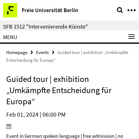
Springe
Service
Freie Universität Berlin
direkt
Navigation
zu
SFB 1512 "Intervenierende Künste"
Inhalt
MENU
Homepage
Events
Guided tour | exhibition „Umkämpfte
Entscheidung für Europa“
Guided tour | exhibition
„Umkämpfte Entscheidung für
Europa“
Feb 01, 2024 | 06:00 PM
Event in German spoken language | free admission | no