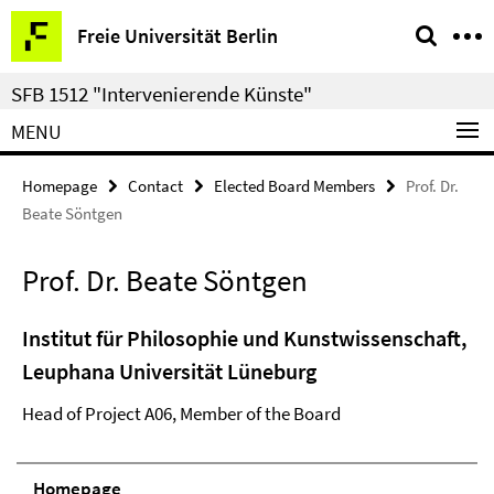
Springe
Service
Freie Universität Berlin
direkt
Navigation
zu
SFB 1512 "Intervenierende Künste"
Inhalt
MENU
Homepage
Contact
Elected Board Members
Prof. Dr.
Beate Söntgen
Prof. Dr. Beate Söntgen
Institut für Philosophie und Kunstwissenschaft,
Leuphana Universität Lüneburg
Head of Project A06, Member of the Board
Homepage